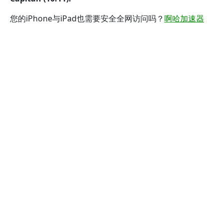
您的iPhone与iPad也需要安全全网访问吗？
啊哈加速器
iOS版
完美支持iPhone, iPad和iPod touch，多个设备可
以同时使用。快去下载吧。