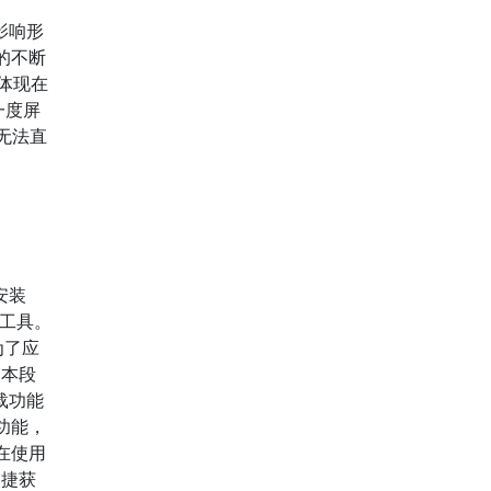
影响形
的不断
要体现在
一度屏
户无法直
安装
要工具。
为了应
。本段
载功能
功能，
在使用
便捷获