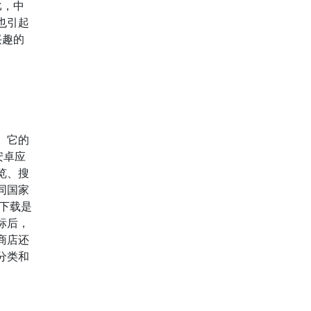
比，中
也引起
兴趣的
。它的
安卓应
览、搜
同国家
下载是
标后，
商店还
分类和