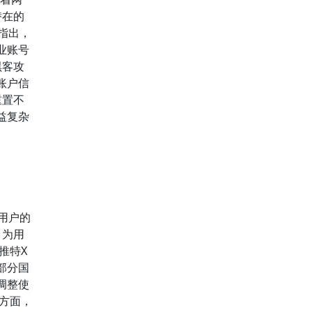
潜在的
曾指出，
业账号
黑客攻
账户信
重置不
益复杂
用户的
，为用
推特X
部分国
调整使
方面，