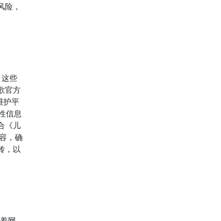
风险，
。这些
歌官方
维护平
性信息
合《儿
容，确
传，以
随着网